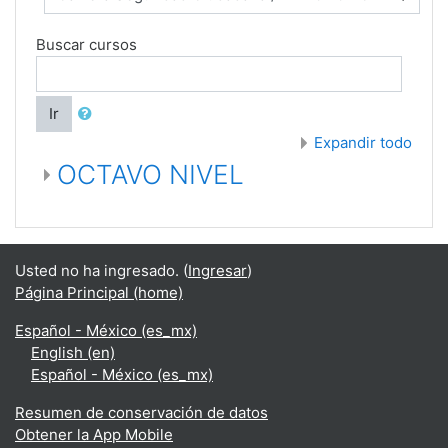
Buscar cursos
Ir
Expandir todo
OCTAVO NIVEL
Usted no ha ingresado. (
Ingresar
)
Página Principal (home)
Español - México ‎(es_mx)‎
English ‎(en)‎
Español - México ‎(es_mx)‎
Resumen de conservación de datos
Obtener la App Mobile