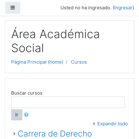
Saltar a contenido principal
Pánel lateral
Usted no ha ingresado. (
Ingresar
)
Área Académica
Social
Página Principal (home)
Cursos
Buscar cursos
Ir
Expandir todo
Carrera de Derecho