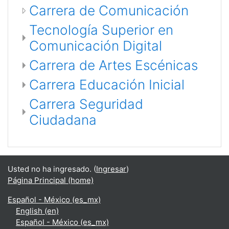
Carrera de Comunicación
Tecnología Superior en
Comunicación Digital
Carrera de Artes Escénicas
Carrera Educación Inicial
Carrera Seguridad
Ciudadana
Usted no ha ingresado. (
Ingresar
)
Página Principal (home)
Español - México ‎(es_mx)‎
English ‎(en)‎
Español - México ‎(es_mx)‎