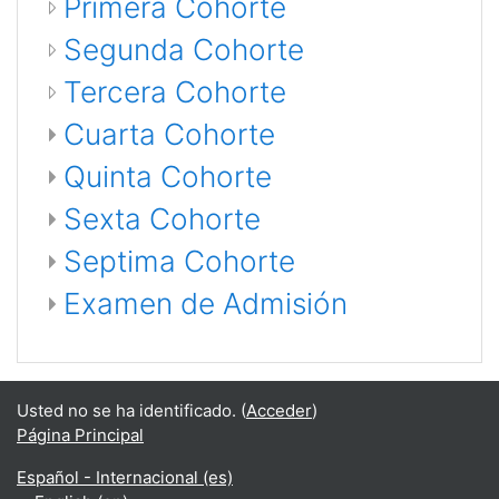
Primera Cohorte
Segunda Cohorte
Tercera Cohorte
Cuarta Cohorte
Quinta Cohorte
Sexta Cohorte
Septima Cohorte
Examen de Admisión
Usted no se ha identificado. (
Acceder
)
Página Principal
Español - Internacional ‎(es)‎