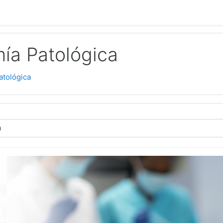
ía Patológica
atológica