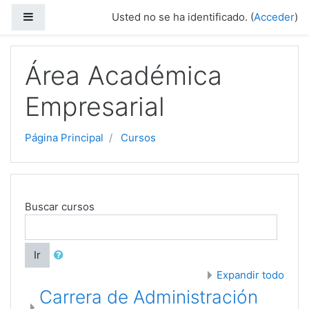
Saltar a contenido principal
Panel lateral
Usted no se ha identificado. (
Acceder
)
Área Académica
Empresarial
Página Principal
Cursos
Buscar cursos
Ir
Expandir todo
Carrera de Administración